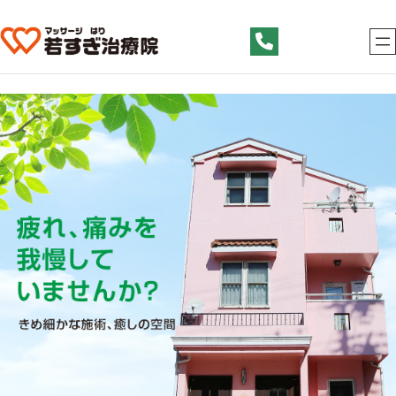
内
容
を
ス
キ
ッ
プ