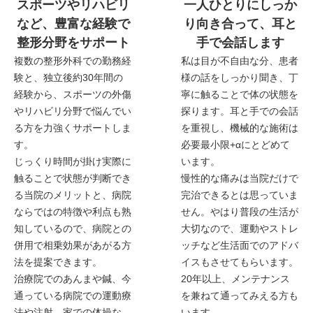
スポーツやリハビリ
一人ひとりにしっか
など、豊富な経験で
り向き合って、耳と
整形分野をサポート
手で会話します
複数の整形外科での勤務経
私は目が不自由な分、患者
験と、独立後約30年間の
様の話をしっかり聞き、丁
経験から、スポーツの外傷
寧に触ることで体の状態を
やリハビリ分野で悩んでい
探ります。耳と手での会話
る方を力強くサポートしま
を重視し、機械的な施術は
す。
必要最小限+αにとどめて
じっくり時間が掛け実際に
います。
触ることで状態が判断でき
慢性的な痛みは当院だけで
る当院のメリットと、病院
完治できるとは思っていま
ならではの特徴や利点も熟
せん。やはり普段の生活が
知しているので、病院との
大切なので、運動やストレ
併用で相乗効果があがる方
ッチなど生活面でのアドバ
法を提案できます。
イスもさせてもらいます。
治療院でのあんまや鍼、今
20年以上、メンテナンス
通っている病院での運動療
を兼ねて通ってみえる方も
法や注射、家での体操な
います。